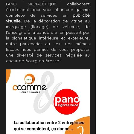
PANO SIGNALÉTIQUE collaborent
étroitement pour vous offrir une gamme
complète de services en
publicité
visuelle
. De la décoration de vitrine au
marquage (flocage) de véhicule, de
l’enseigne à la banderole, en passant par
la signalétique intérieure et extérieure,
notre partenariat au sein des mêmes
locaux nous permet de vous proposer
une diversité de services inégalée au
coeur de Bourg-en-Bresse !