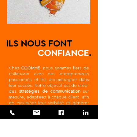
ILS NOUS FONT
CONFIANCE
.
Chez
CCOMME
, nous sommes fiers de
collaborer avec des entrepreneurs
passionnés et les accompagner dans
leur succès. Notre objectif est de créer
des
stratégies de communication
sur
mesure, adaptées à chaque client, afin
de maximiser leur visibilité et générer
un véritable
retour sur investissement
.
Que vous soyez une PME-PMI locale ou
non, une start-up en pleine croissance
ou un acteur du monde agricole, nous
mettons notre expertise au service de