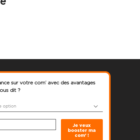
se
nce sur votre com’ avec des avantages 
vous dit ?
e option
Je veux
booster ma
com' !