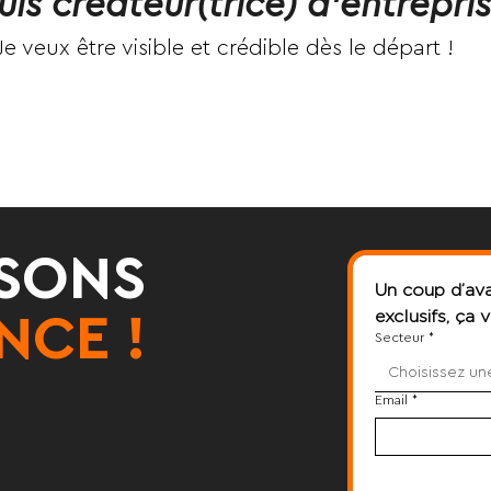
uis créateur(trice) d’entrepri
Je veux être visible et crédible dès le départ !
ISONS
Un coup d’ava
exclusifs, ça 
NCE !
Secteur
*
Choisissez un
Email
*