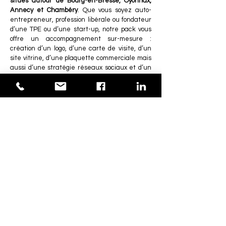
situés autour de Bourg-en-Bresse, Oyonnax,
Annecy et Chambéry
. Que vous soyez auto-
entrepreneur, profession libérale ou fondateur
d’une TPE ou d’une start-up, notre pack vous
offre un accompagnement sur-mesure :
création d’un logo, d’une carte de visite, d’un
site vitrine, d’une plaquette commerciale mais
aussi d’une stratégie réseaux sociaux et d’un
marquage pour véhicule utilitaire.
Grâce à notre expertise et notre proximité,
notre pack communication pour la création
d’une entreprise
s’adapte aux besoins et aux
budgets des entreprises implantées autour de
Bourg-en Bresse, Oyonnax, d’Annecy ou de
Chambéry
. Nous vous aidons à créer votre
image de marque dès le début de votre
activité.
FAISONS
CONNAISSANCE !