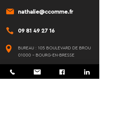
nathalie@ccomme.fr
09 81 49 27 16
BUREAU : 105 BOULEVARD DE BROU
01000 - BOURG-EN-BRESSE
COURRIER : 116 IMPASSE DU CANTON
01250 - JASSERON
✔ Entreprise locale et indépendante
✔ Délais respectés
✔ Communication claire et
transparente